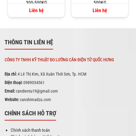
300-500KG
500KG
Liên hệ
Liên hệ
THÔNG TIN LIÊN HỆ
CÔNG TY TNHH KỸ THUẬT ĐO LƯỜNG CÂN ĐIỆN TỬ QUỐC HƯNG
Địa chỉ:
4 Lê Thị Kim, Xã Xuân Thới Sơn, Tp. HCM
Điện thoại:
0989034561
Email:
candientu19@gmail.com
Website:
canshimadzu.com
CHÍNH SÁCH HỖ TRỢ
Chính sách thanh toán