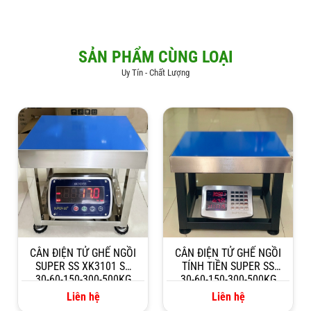
SẢN PHẨM CÙNG LOẠI
Uy Tín - Chất Lượng
CÂN ĐIỆN TỬ GHẾ NGỒI
CÂN ĐIỆN TỬ GHẾ NGỒI
SUPER SS XK3101 SS
TÍNH TIỀN SUPER SS
30-60-150-300-500KG
30-60-150-300-500KG
Liên hệ
Liên hệ