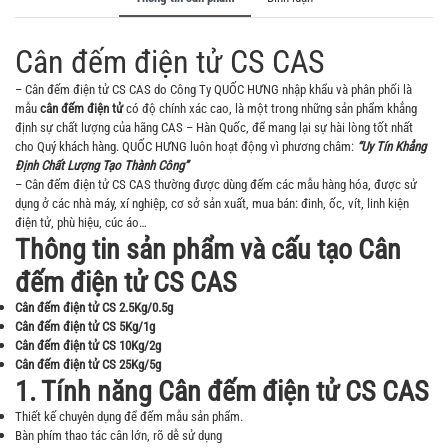
Cân đếm điện tử CS CAS
– Cân đếm điện tử CS CAS do
Công Ty
QUỐC HƯNG nhập khẩu và phân phối là
mẫu
cân đếm điện tử
có độ chính xác cao, là một trong những sản phẩm khẳng
định sự chất lượng của hãng CAS – Hàn Quốc, để mang lại sự hài lòng tốt nhất
cho Quý khách hàng. QUỐC HƯNG luôn hoạt động vì phương châm:
“Uy Tín Khẳng
Định Chất Lượng Tạo Thành Công”
– Cân đếm điện tử CS CAS thường được dùng đếm các mẫu hàng hóa, được sử
dụng ở các nhà máy, xí nghiệp, cơ sở sản xuất, mua bán: đinh, ốc, vít, linh kiện
điện tử, phù hiệu, cúc áo…
Thông tin sản phẩm và cấu tạo Cân
đếm điện tử CS CAS
Cân đếm điện tử CS 2.5Kg/0.5g
Cân đếm điện tử CS 5Kg/1g
Cân đếm điện tử CS 10Kg/2g
Cân đếm điện tử CS 25Kg/5g
1. Tính năng
Cân đếm điện tử CS CAS
Thiết kế chuyên dụng để đếm mẫu sản phẩm.
Bàn phím thao tác cân lớn, rõ dễ sử dụng