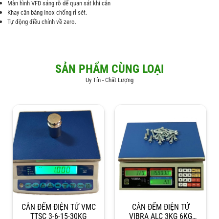
Màn hình VFD sáng rõ dể quan sát khi cân
Khay cân bằng Inox chống rỉ sét.
Tự động điều chỉnh về zero.
SẢN PHẨM CÙNG LOẠI
Uy Tín - Chất Lượng
CÂN ĐẾM ĐIỆN TỬ VMC
CÂN ĐẾM ĐIỆN TỬ
TTSC 3-6-15-30KG
VIBRA ALC 3KG 6KG